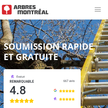
SOUMISSION RAPIDE
ET GRATUITE
Évalué
667 avis
REMARQUABLE
4.8