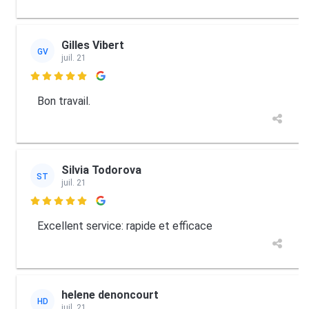
Gilles Vibert
GV
juil. 21

Bon travail.
Silvia Todorova
ST
juil. 21

Excellent service: rapide et efficace
helene denoncourt
HD
juil. 21