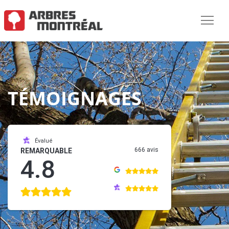
TÉMOIGNAGES
Évalué
666 avis
REMARQUABLE
4.8