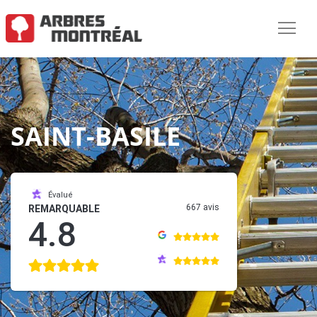
SAINT-BASILE
Évalué
667 avis
REMARQUABLE
4.8