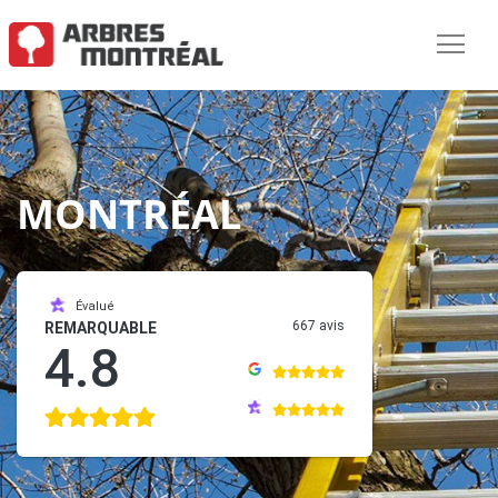
MONTRÉAL
Évalué
667 avis
REMARQUABLE
4.8